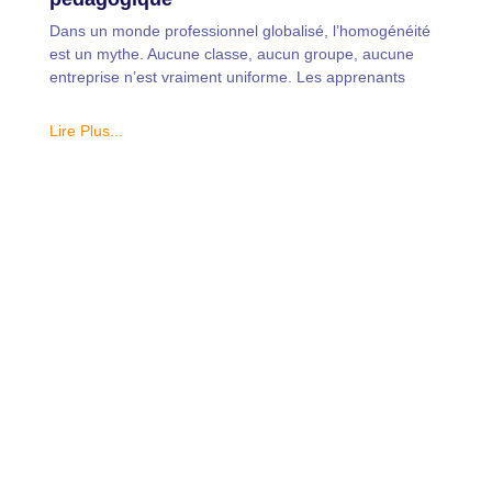
Dans un monde professionnel globalisé, l’homogénéité
est un mythe. Aucune classe, aucun groupe, aucune
entreprise n’est vraiment uniforme. Les apprenants
Lire Plus...
Quel que soit votre besoin de
formation en langue, faites-vous
accompagner dès maintenant en
appelant le +352 26 97 61 10 ou
cliquez sur le bouton ci-dessous
Demandez votre offre personnalisée