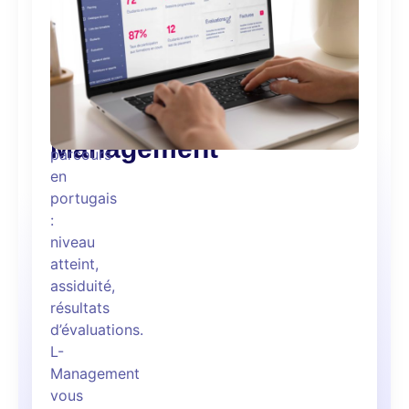
la
en
Management
progression
portugais
de
vos
avec
collaborateurs
L-
dans
leurs
Management
parcours
en
portugais
:
niveau
atteint,
assiduité,
résultats
d’évaluations.
L-
Management
vous