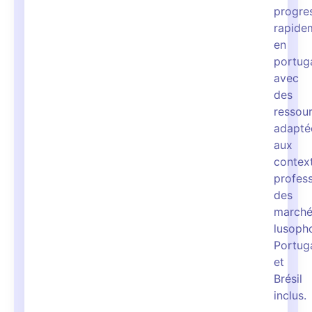
progre
rapide
en
portuga
avec
des
ressou
adapté
aux
contex
profess
des
marché
lusoph
Portug
et
Brésil
inclus.