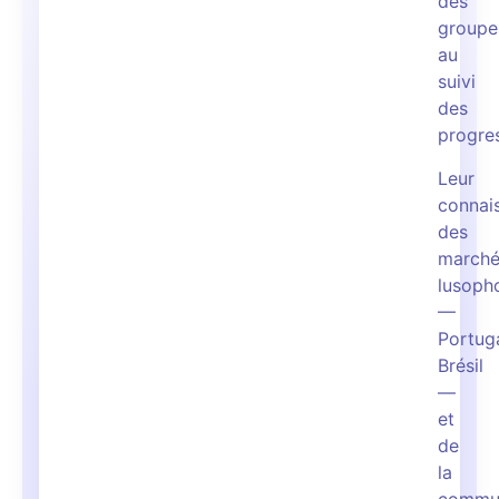
des
groupe
au
suivi
des
progres
Leur
connai
des
marché
lusoph
—
Portuga
Brésil
—
et
de
la