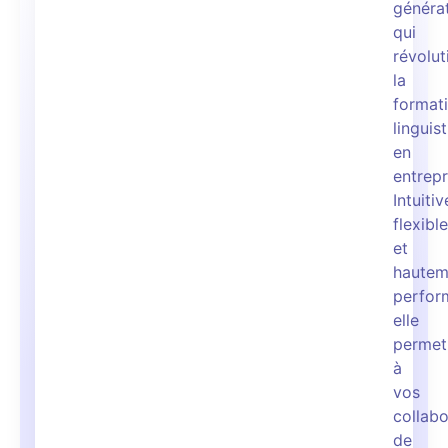
généra
qui
révolut
la
format
linguis
en
entrepr
Intuitiv
flexible
et
hautem
perfor
elle
permet
à
vos
collabo
de