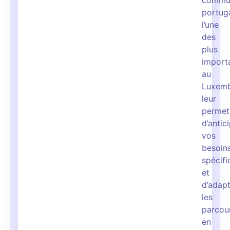
commu
portuga
l’une
des
plus
import
au
Luxemb
leur
permet
d’antic
vos
besoin
spécifi
et
d’adap
les
parcou
en