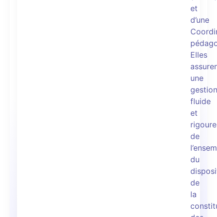
et
d’une
Coordi
pédago
Elles
assure
une
gestio
fluide
et
rigour
de
l’ensem
du
disposit
de
la
constit