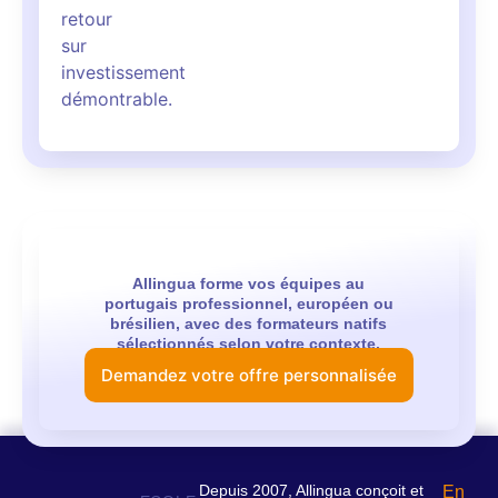
retour
sur
investissement
démontrable.
Allingua forme vos équipes au
portugais professionnel, européen ou
brésilien, avec des formateurs natifs
sélectionnés selon votre contexte.
Demandez votre offre personnalisée
Depuis 2007, Allingua conçoit et
En