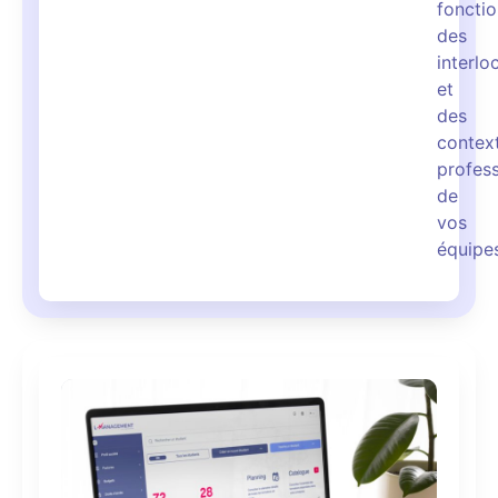
foncti
des
interlo
et
des
contex
profess
de
vos
équipe
Pilotez
Suivez
Découvrez
en
vos
les
temps
avantages
formations
réel
de L-