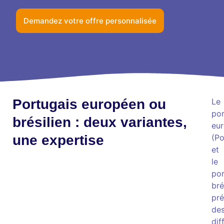
Demandez votre offre personnalisée
Portugais européen ou
Le
por
brésilien : deux variantes,
eu
une expertise
(Po
et
le
por
bré
pré
de
dif