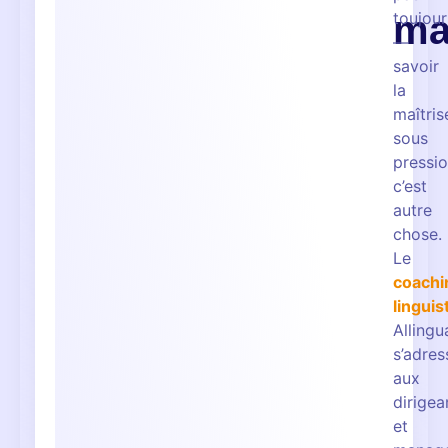
ma
toujour
—
savoir
la
maîtris
sous
pressio
c’est
autre
chose.
Le
coachi
linguis
Allingu
s’adres
aux
dirigea
et