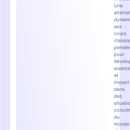
Une
alterna
dynam
aux
cours
classiq
pensée
pour
dévelo
aisanc
et
impact
dans
des
situati
concrè
du
monde