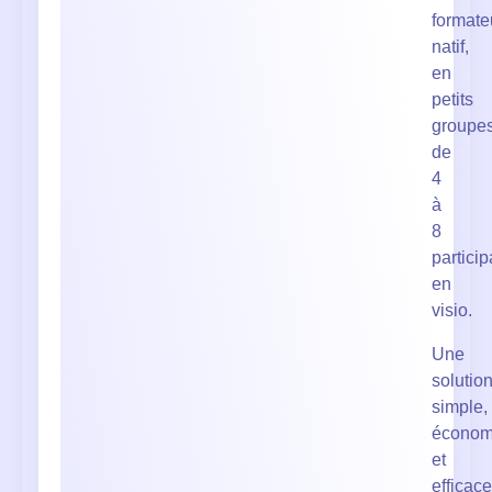
formate
natif,
en
petits
groupe
de
4
à
8
particip
en
visio.
Une
solutio
simple,
économ
et
efficace