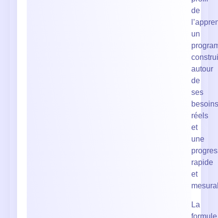
de
l’appre
un
progra
construi
autour
de
ses
besoin
réels
et
une
progres
rapide
et
mesura
La
formule