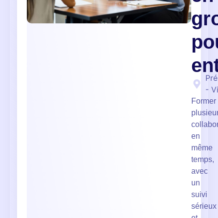
gr
po
en
Pré
- V
Former
plusieu
collabo
en
même
temps,
avec
un
suivi
sérieux
et