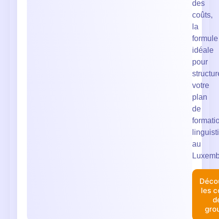
des
coûts,
la
formule
idéale
pour
structur
votre
plan
de
formati
linguist
au
Luxemb
Décou
les c
d
gro