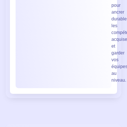
pour
ancrer
durabl
les
compét
acquis
et
garder
vos
équipe
au
niveau.