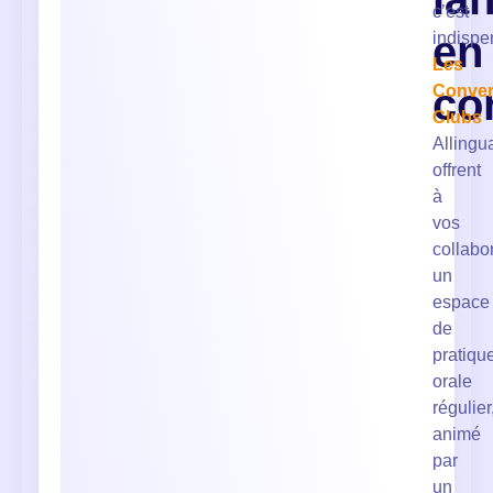
c’est
en
indispe
Les
co
Conver
Clubs
Allingu
offrent
à
vos
collabo
un
espace
de
pratiqu
orale
régulier
animé
par
un