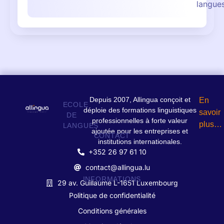
langues
Depuis 2007, Allingua conçoit et
En
ECOLE
déploie des formations linguistiques
savoir
DE
professionnelles à forte valeur
plus…
LANGUES
ajoutée pour les entreprises et
CONTACT
institutions internationales.
+352 26 97 61 10
contact@allingua.lu
INFORMATIONS
29 av. Guillaume L-1651 Luxembourg
Politique de confidentialité
Conditions générales