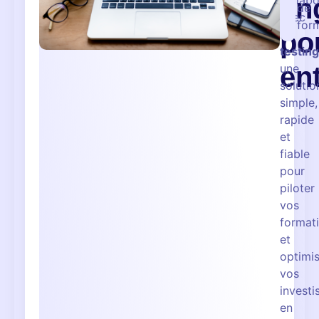
li
collabo
de
avec
for
po
L-
testing
en
une
solutio
simple,
rapide
et
fiable
pour
piloter
vos
format
et
optimi
vos
invest
en