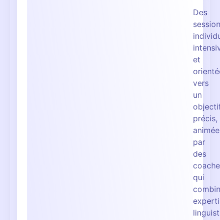
Des
sessio
individ
intensi
et
orienté
vers
un
objecti
précis,
animée
par
des
coache
qui
combin
expert
linguis