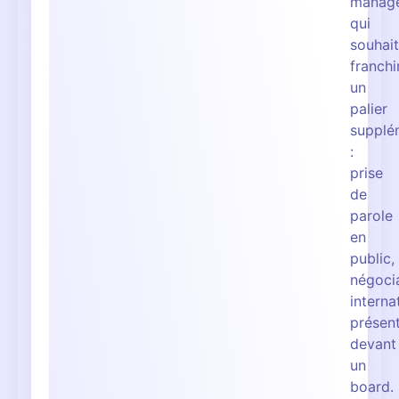
manag
qui
souhai
franchi
un
palier
supplé
:
prise
de
parole
en
public,
négoci
interna
présen
devant
un
board.