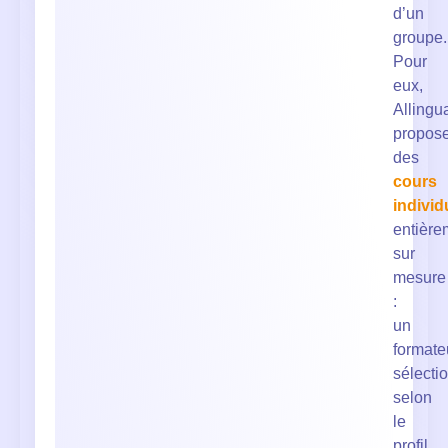
d’un
groupe.
Pour
eux,
Allingu
propos
des
cours
individ
entière
sur
mesure
:
un
formate
sélecti
selon
le
profil