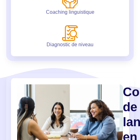
Coaching linguistique
Diagnostic de niveau
Co
de
la
en