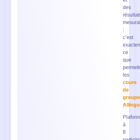
des
résultat
mesura
:
c’est
exacte
ce
que
permett
les
cours
de
groupe
Alling
Plafon
à
8
particip