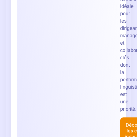
idéale
pour
les
dirigean
manage
et
collabo
clés
dont
la
perfor
linguist
est
une
priorité.
Déco
les 
indiv