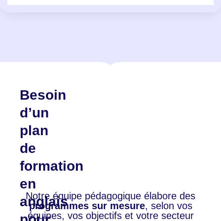
Besoin
d’un
plan
de
formation
en
Notre équipe pédagogique élabore des
anglais
programmes sur mesure
, selon vos
équipes, vos objectifs et votre secteur
pour