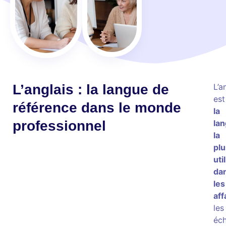
L’anglais : la langue de
L’a
est
référence dans le monde
la
professionnel
la
la
plu
uti
da
les
aff
les
éc