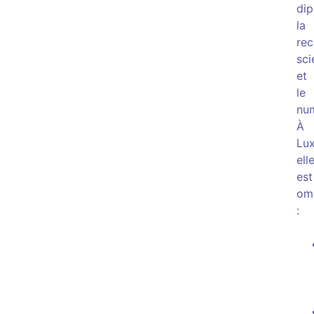
dip
la
rec
sci
et
le
num
À
Lu
ell
est
om
: