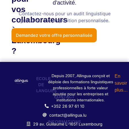
d’activité.
vos
Contactez-nous pour un audit linguistique
collaborateurs
gratuit ou une proposition personnalisée.
à
Demandez votre offre personnalisée
Luxembourg
?
Depuis 2007, Allingua conçoit et
En
ECOLE
déploie des formations linguistiques
savoir
DE
professionnelles à forte valeur
plus…
LANGUES
ajoutée pour les entreprises et
CONTACT
institutions internationales.
+352 26 97 61 10
contact@allingua.lu
INFORMATIONS
29 av. Guillaume L-1651 Luxembourg