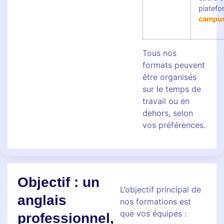
platef
campu
Tous nos
formats peuvent
être organisés
sur le temps de
travail ou en
dehors, selon
vos préférences.
Objectif : un
L’objectif principal de
anglais
nos formations est
que vos équipes :
professionnel,