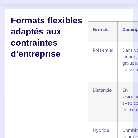
Formats flexibles
adaptés aux
Format
Descri
contraintes
Présentiel
Dans v
d’entreprise
locaux,
groupe
individu
Distanciel
En
visioco
avec c
en dire
Hybride
Combin
cours e