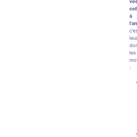
vo
col
à
l’a
c’e
leu
do
les
mo
: