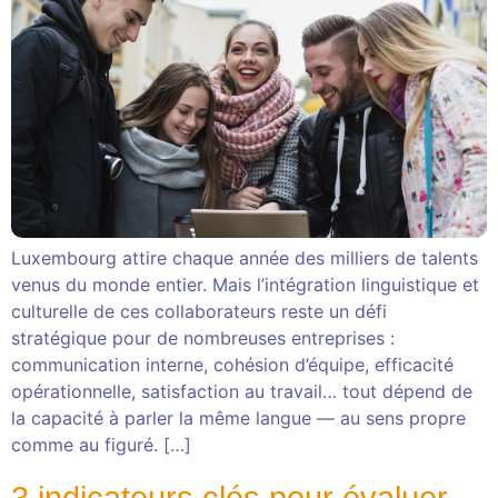
Luxembourg attire chaque année des milliers de talents
venus du monde entier. Mais l’intégration linguistique et
culturelle de ces collaborateurs reste un défi
stratégique pour de nombreuses entreprises :
communication interne, cohésion d’équipe, efficacité
opérationnelle, satisfaction au travail… tout dépend de
la capacité à parler la même langue — au sens propre
comme au figuré. […]
3 indicateurs clés pour évaluer