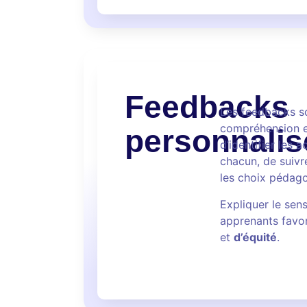
Feedbacks
Les feedbacks so
compréhension et
personnalis
d’identifier les 
chacun, de suivre
les choix pédag
Expliquer le sen
apprenants favo
et
d’équité
.