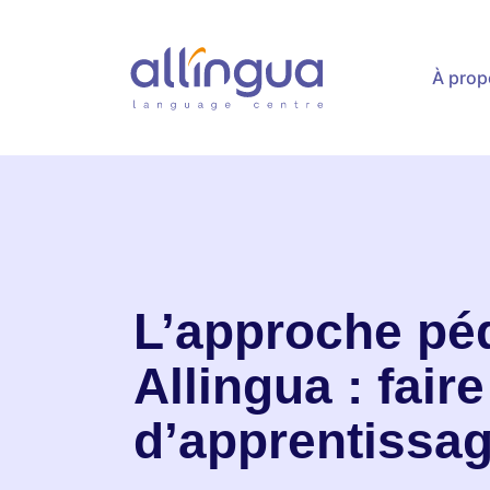
contenu
principal
À prop
L’approche pé
Allingua : fair
d’apprentissa