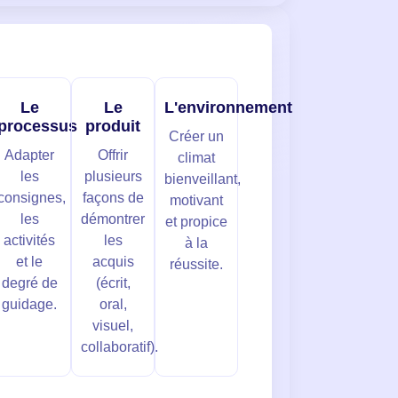
Le
Le
L'environnement
processus
produit
Créer un
Adapter
Offrir
climat
les
plusieurs
bienveillant,
consignes,
façons de
motivant
les
démontrer
et propice
activités
les
à la
et le
acquis
réussite.
degré de
(écrit,
guidage.
oral,
visuel,
collaboratif).