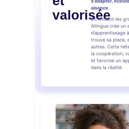
et
s’adapter, écout
aisance
.
valorisée
En limitant les g
Allingua crée un
d’apprentissage à
trouve sa place, 
autres. Cette hét
la coopération, va
et favorise un ap
dans la réalité.