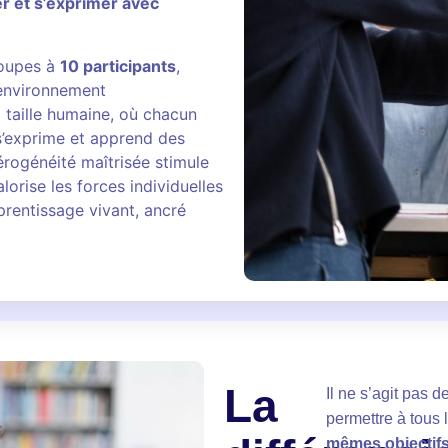
er et s’exprimer avec
roupes à
10 participants
,
 environnement
 taille humaine, où chacun
s’exprime et apprend des
érogénéité maîtrisée stimule
lorise les forces individuelles
prentissage vivant, ancré
La
Il ne s’agit pas d
permettre à tous 
mêmes objectifs