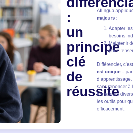
différenci
Allingua applique
:
majeurs
:
un
Adapter le
besoins ind
principe
Maintenir d
pour l’ens
clé
Différencier, c’e
de
est unique
– par
d’apprentissage,
réussite
sans renoncer à 
formateurs divers
les outils pour 
efficacement.