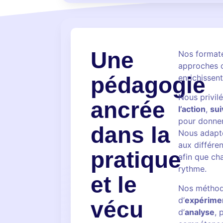
Une
Nos formate
approches 
pédagogie
enrichissen
Nous privil
ancrée
l’action
,
sui
pour donner
dans la
Nous adapt
aux différe
pratique
afin que ch
rythme.
et le
Nos méthod
d’
expérime
vécu
d’
analyse
, 