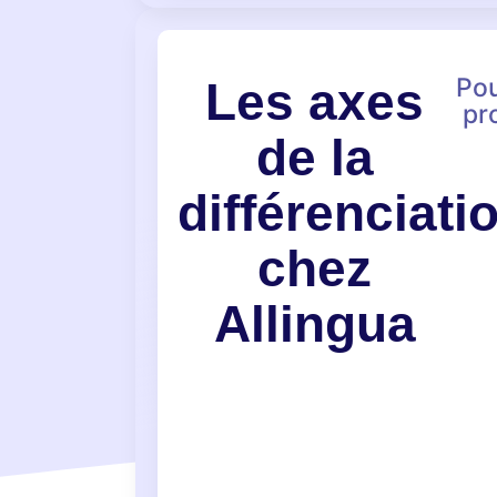
Pou
Les axes
pr
de la
différenciati
chez
Allingua