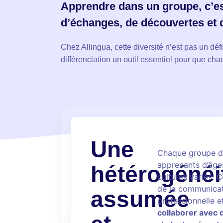
Apprendre dans un groupe, c’est
d’échanges, de découvertes et d
Chez Allingua, cette diversité n’est pas un déf
différenciation un outil essentiel pour que c
Une
Chaque groupe de
apprenants d’âges
hétérogénéi
cultures variés. Ce
de la communicat
assumée
professionnelle e
collaborer avec d